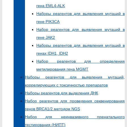
гена EML4‑ALK
Наборы реагентов для выявления мутаций в
гене PIK3CA
Набор реагентов для выявления мутаций в
гене JAK2
Наборы реагентов для выявления мутаций в
генах IDH1, IDH2
Набор реагентов для определения
метилирования гена MGMT
Наборы реагентов для выявления мутаций,
коррелирующих с токсичностью препаратов
Наборы реагентов для выделения ДНК
Набор реагентов для проведения секвенирования
генов BRCA1/2 методом NGS
Набор для неинвазивного пренатального
тестирования (НИПТ)