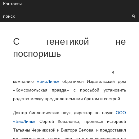
Контакты
поиск
С генетикой не
поспоришь
В
компанию
«БиоЛинк»
обратился Издательский дом
«Комсомольская правда» с просьбой установить
родство между предполагаемыми братом и сестрой.
Доктор биологических наук, директор по науке
ООО
«БиоЛинк»
Сергей Коваленко, проникся историей
Татьяны Черниковой и Виктора Белова, и предоставил
им возможность узнать, есть ли у них совпадения на