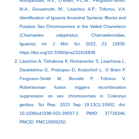
Rumyantsev, A.V.; O’Brien, P.C.M.; Ferguson-Smith,
M.A.; Giovannotti, M.; Lisachov, A.P.; Trifonov, V.A.
Identification of Iguania Ancestral Syntenic Blocks and
Putative Sex Chromosomes in the Veiled Chameleon
(
Chamaeleo calyptratus
, Chamaeleonidae,
Iguania).
Int. J. Mol. Sci.
2022,
23
, 15838.
https://doi.org/10.3390/ijms232415838
Lisachov A, Tishakova K, Romanenko S, Lisachova L,
Davletshina G, Prokopov D, Kratochvíl L, O Brien P,
Ferguson-Smith M, Borodin P, Trifonov V.
Robertsonian fusion triggers recombination
suppression on sex chromosomes in Coleonyx
geckos. Sci Rep. 2023 Sep 19;13(1):15502. doi:
10.1038/s41598-023-39937-2. PMID: 37726346;
PMCID: PMC10509250
.