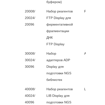
буфером)
20008/
Набор реагентов
FTP Display
20024/
FTP Display для
20096
ферментативной
фрагментации
ДНК
FTP Display
30008/
Набор
ADP Display
30024/
адаптеров ADP
30096
Display для
подготовки NGS
библиотек
40008/
Набор реагентов
LIB Display
40024/
LIB Display для
40096
подготовки NGS