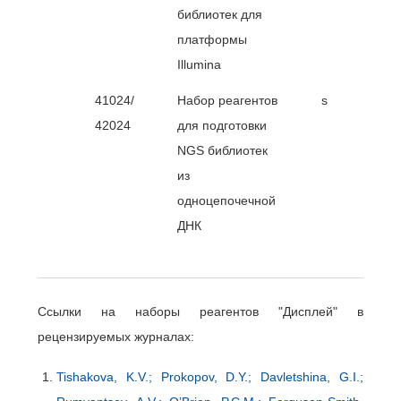
библиотек для
платформы
Illumina
41024/
Набор реагентов
ssDNA LibPre
42024
для подготовки
NGS библиотек
из
одноцепочечной
ДНК
Ссылки на наборы реагентов "Дисплей" в
рецензируемых журналах:
Tishakova, K.V.; Prokopov, D.Y.; Davletshina, G.I.;