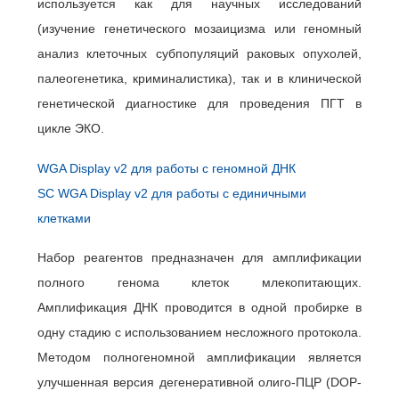
используется как для научных исследований
(изучение генетического мозаицизма или геномный
анализ клеточных субпопуляций раковых опухолей,
палеогенетика, криминалистика), так и в клинической
генетической диагностике для проведения ПГТ в
цикле ЭКО.
WGA Display v2 для работы с геномной ДНК
SC WGA Display v2 для работы с единичными
клетками
Набор реагентов предназначен для амплификации
полного генома клеток млекопитающих.
Амплификация ДНК проводится в одной пробирке в
одну стадию с использованием несложного протокола.
Методом полногеномной амплификации является
улучшенная версия дегенеративной олиго-ПЦР (DOP-