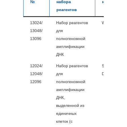
№
набора
наименован
реагентов
13024/
Набор реагентов
WGA Display 
13048/
для
13096
полногеномной
амплификации
ДНК
12024/
Набор реагентов
SC WGA
12048/
для
Display v2
12096
полногеномной
амплификации
ДНК,
выделенной из
единичных
клеток (с