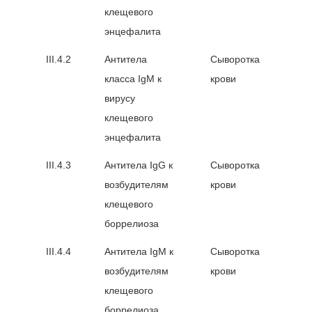
клещевого
энцефалита
III.4.2
Антитела
Сыворотка
класса IgМ к
крови
вирусу
клещевого
энцефалита
III.4.3
Антитела IgG к
Сыворотка
возбудителям
крови
клещевого
боррелиоза
III.4.4
Антитела IgM к
Сыворотка
возбудителям
крови
клещевого
боррелиоза