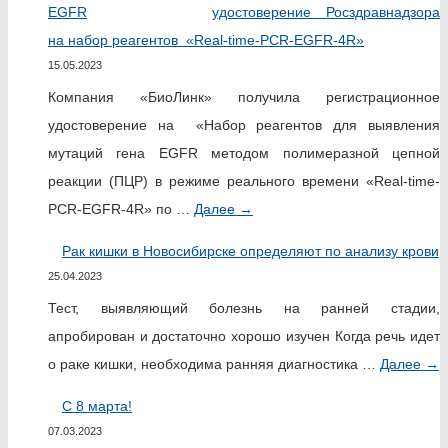
удостоверение Росздравнадзора
на набор реагентов «Real-time-PCR-EGFR-4R»
15.05.2023
Компания «БиоЛинк» получила регистрационное
удостоверение на «Набор реагентов для выявления
мутаций гена EGFR методом полимеразной цепной
реакции (ПЦР) в режиме реального времени «Real-time-
PCR-EGFR-4R» по …
Далее
→
Рак кишки в Новосибирске определяют по анализу крови
25.04.2023
Тест, выявляющий болезнь на ранней стадии,
апробирован и достаточно хорошо изучен Когда речь идет
о раке кишки, необходима ранняя диагностика …
Далее
→
C 8 марта!
07.03.2023