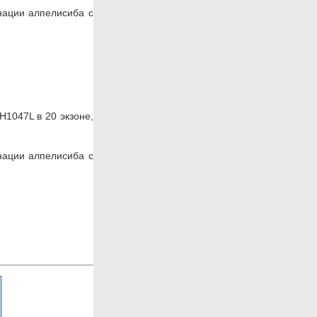
нации алпелисиба с
H1047L в 20 экзоне,
нации алпелисиба с