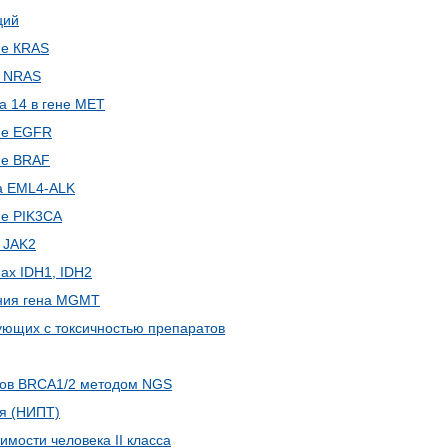
ций
не КRAS
е NRAS
а 14 в гене MET
не EGFR
не BRAF
на EML4‑ALK
не PIK3CA
 JAK2
ах IDH1, IDH2
ания гена MGMT
ующих с токсичностью препаратов
нов BRCA1/2 методом NGS
ия (НИПТ)
имости человека II класса