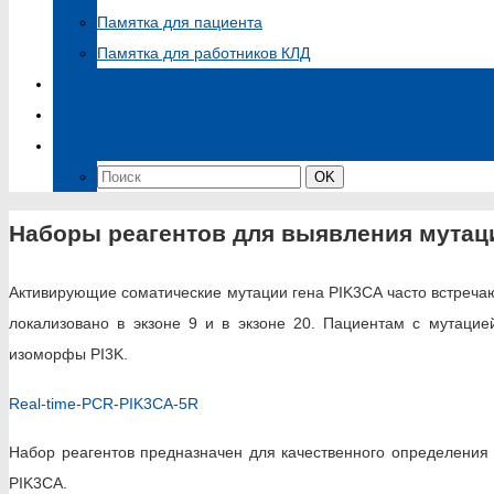
Памятка для пациента
Памятка для работников КЛД
О компании
Контакты
поиск
Найти:
Поиск
OK
Наборы реагентов для выявления мутаци
Активирующие соматические мутации гена PIK3CA часто встреча
локализовано в экзоне 9 и в экзоне 20. Пациентам с мутаци
изоморфы PI3K.
Real-time-PCR-PIK3CA-5R
Набор реагентов предназначен для качественного определения 
PIK3CA.