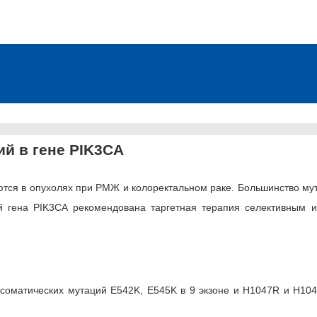
й в гене PIK3CA
ются в опухолях при РМЖ и колоректальном раке. Большинство мут
ей гена PIK3CA рекомендована таргетная терапия селективным 
соматических мутаций E542K, E545K в 9 экзоне и H1047R и H1047