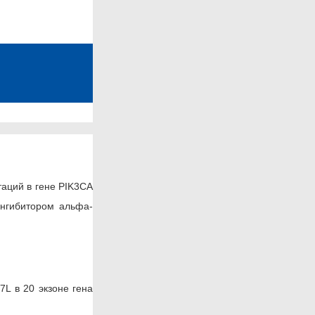
аций в гене PIK3CA
ингибитором альфа-
L в 20 экзоне гена