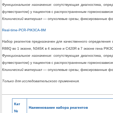
Функциональное назначение
: сопутствующая диагностика, опре
фулвестрантом) у пациентов с распространенным гормонозавис
Клинический материал
— опухолевые срезы, фиксированные фо
Real-time-PCR-PIK3CA-8M
Набор реагентов предназначен для качественного определения с
R88Q во 1 экзоне, N345K в 4 экзоне и C420R в 7 экзоне гена PIK3
Функциональное назначение
: сопутствующая диагностика, опре
фулвестрантом) у пациентов с распространенным гормонозавис
Клинический материал
— опухолевые срезы, фиксированные фо
Только для исследовательского применения.
Кат
Наименование набора реагентов
№