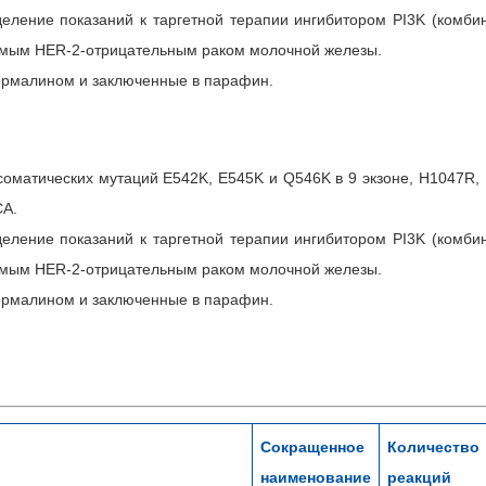
деление показаний к таргетной терапии ингибитором PI3K (комби
имым HER-2-отрицательным раком молочной железы.
рмалином и заключенные в парафин.
оматических мутаций E542K, E545K и Q546K в 9 экзоне, H1047R, 
CA.
деление показаний к таргетной терапии ингибитором PI3K (комби
имым HER-2-отрицательным раком молочной железы.
рмалином и заключенные в парафин.
Сокращенное
Количество
наименование
реакций