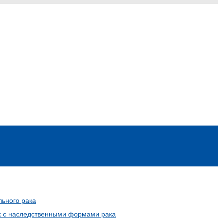
льного рака
х с наследственными формами рака