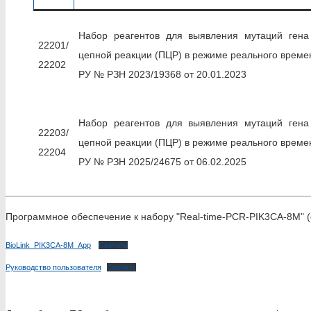
Набор реагентов для выявления мутаций ген
22201/
цепной реакции (ПЦР) в режиме реального време
22202
РУ № РЗН 2023/19368 от 20.01.2023
Набор реагентов для выявления мутаций ген
22203/
цепной реакции (ПЦР) в режиме реального време
22204
РУ № РЗН 2025/24675 от 06.02.2025
Программное обеспечение к набору "Real-time-PCR-PIK3CA-8M" (
BioLink_PIK3CA-8M_App
Скачать
Руководство пользователя
Скачать