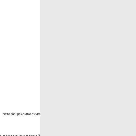
 гетероциклических
 приводит к плохой