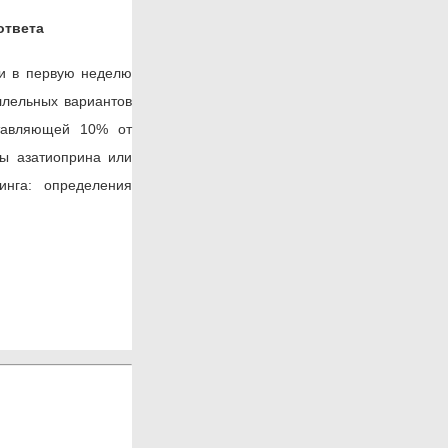
ответа
ти в первую неделю
ллельных вариантов
ставляющей 10% от
зы азатиоприна или
инга: определения