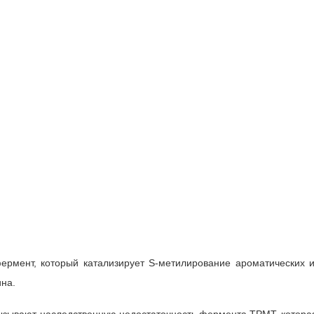
рмент, который катализирует S-метилирование ароматических и
на.
зывают наследственную недостаточность фермента TPMT, которая