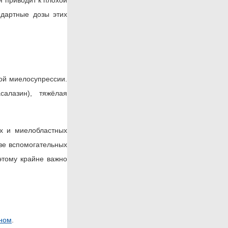
ндартные дозы этих
ой миелосупрессии.
алазин), тяжёлая
х и миелобластных
тве вспомогательных
оэтому крайне важно
ином
.