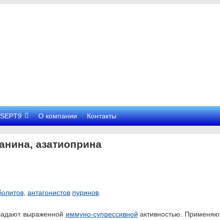
SEPT9
О компании
Контакты
анина, азатиоприна
болитов
,
антагонистов
пуринов
.
ладают выраженной
иммуно-супрессивной
активностью. Применяю