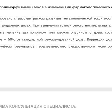
олиморфизмами) генов с изменениями фармакологического 
ровано с высоким риском развития гематологической токсичнос
тандартных дозах. При выявлении гомозиготного носительства а
ать лечение азатиоприном или меркаптопурином с дозы, со
тве – 50% от стандартной рекомендованной дозы. Коррекция до
чётом результатов терапевтического лекарственного монитор
ИМА КОНСУЛЬТАЦИЯ СПЕЦИАЛИСТА.