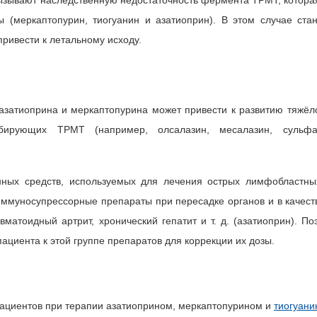
 (меркаптопурин, тиогуанин и азатиоприн). В этом случае ста
привести к летальному исходу.
атиоприна и меркаптопурина может привести к развитию тяжёл
бирующих TPMT (например, олсалазин, месалазин, сульфас
нных средств, используемых для лечения острых лимфобластны
к иммуносупрессорные препараты при пересадке органов и в качес
вматоидный артрит, хронический гепатит и т. д. (азатиоприн). П
ациента к этой группе препаратов для коррекции их дозы.
 пациентов при терапии азатиоприном, меркаптопурином и
тиогуан