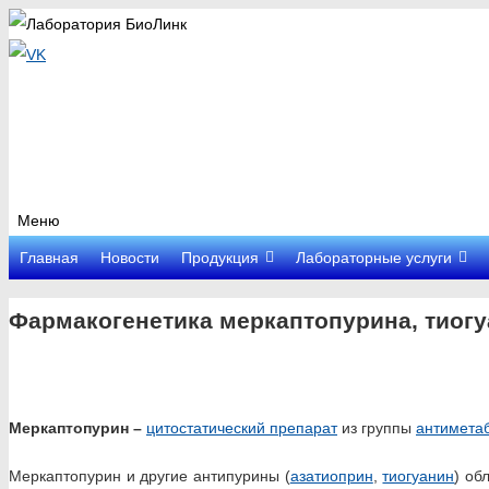
Меню
Перейти
Главная
Новости
Продукция
Лабораторные услуги
к
содержимому
Фармакогенетика меркаптопурина, тиогу
Меркаптопурин –
цитостатический препарат
из группы
антимета
Меркаптопурин и другие антипурины (
азатиоприн
,
тиогуанин
) об