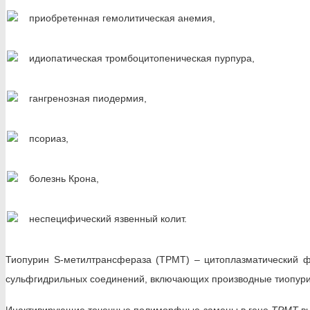
приобретенная гемолитическая анемия,
идиопатическая тромбоцитопеническая пурпура,
гангренозная пиодермия,
псориаз,
болезнь Крона,
неспецифический язвенный колит.
Тиопурин S-метилтрансфераза (TPMT) – цитоплазматический фе
сульфгидрильных соединений, включающих производные тиопури
Инактивирующие точечные полиморфные замены в гене
TPMT
вы