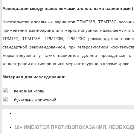
Ассоциации между выявляемыми аллельными вариантами (п
Носительство аллельных вариантов ТРМТ*3В, ТРМТ*3С ассоции
применения азатиоприна или меркаптопурина, назначаемых в с
ТРМТ*2, ТРМТ*3А, ТРМТ*3В, ТРМТ*3С рекомендуется начин
стандартной рекомендованной, при гетерозиготном носительс
меркаптопурина у таких пациентов должна проводиться с у
концентрации азатиоприна или меркаптопурина в плазме крови.
Материал для исследования:
венозная кровь,
буккальный эпителий.
18+ ИМЕЮТСЯ ПРОТИВОПОКАЗАНИЯ. НЕОБХОД