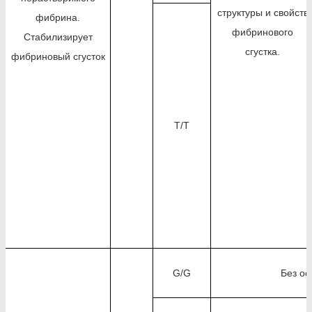
структуры и свойств
фибрина.
фибринового
Стабилизирует
сгустка.
фибриновый сгусток
T/T
G/G
Без ос