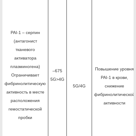
PAI-1 – серпин
(антагонист
тканевого
активатора
плазминогена)
Повышение уровня
–675
Ограничивает
PAI-1 в крови,
5G>4G
фибринолитическую
5G/4G
снижение
активность в месте
фибринолитической
расположения
активности
гемостатической
пробки