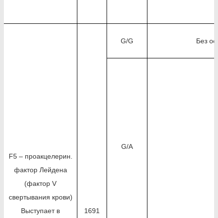
G/G
Без ос
G/A
F5 – проакцелерин.
фактор Лейдена
(фактор V
свертывания крови)
Выступает в
1691