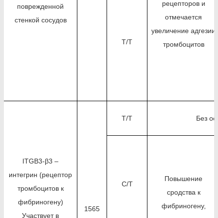
рецепторов и
поврежденной
отмечается
стенкой сосудов
увеличение адгезии
T/T
тромбоцитов
T/T
Без ос
ITGB3-β3 –
интегрин (рецептор
Повышение
C/T
тромбоцитов к
сродства к
фибриногену)
фибриногену,
1565
Участвует в