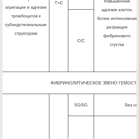
повышенная
T>C
агрегации и адгезии
адгезия клеток,
тромбоцитов к
более интенсивная
субэндотелиальным
ретракция
структурам
фибринового
C/C
сгустка
ФИБРИНОЛИТИЧЕСКОЕ ЗВЕНО ГЕМОСТ
5G/5G
Без ос