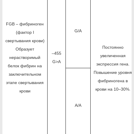
FGB – фибриноген
G/A
(фактор I
свертывания крови)
Постоянно
Образует
–455
увеличенная
нерастворимый
G>A
экспрессия гена.
белок фибрин на
Повышение уровня
заключительном
фибриногена в
этапе свертывания
крови на 10–30%.
крови
A/A