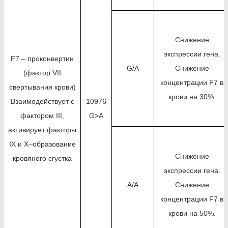
Снижение
экспрессии гена.
F7 – проконвертин
G/A
Снижение
(фактор VII
концентрации F7 в
свертывания крови)
крови на 30%.
Взаимодействует с
10976
фактором III,
G>A
активирует факторы
IX и X–образование
Снижение
кровяного сгустка
экспрессии гена.
A/A
Снижение
концентрации F7 в
крови на 50%.