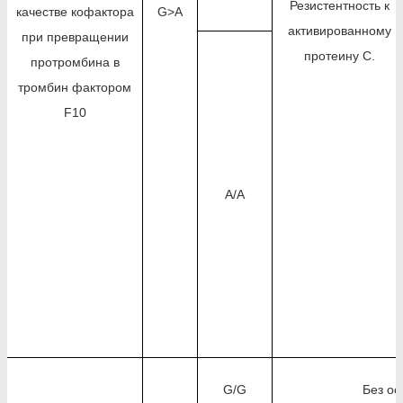
Резистентность к
качестве кофактора
G>A
активированному
при превращении
протеину C.
протромбина в
тромбин фактором
F10
A/A
G/G
Без ос