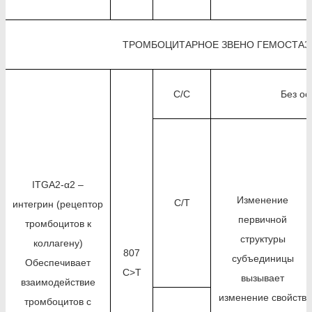
ТРОМБОЦИТАРНОЕ ЗВЕНО ГЕМОСТАЗ
C/C
Без ос
ITGA2-α2 –
Изменение
C/T
интегрин (рецептор
первичной
тромбоцитов к
структуры
коллагену)
807
субъединицы
Обеспечивает
C>T
вызывает
взаимодействие
изменение свойств
тромбоцитов с