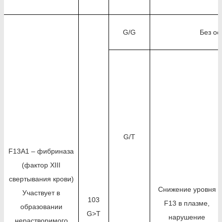
G/G
Без ос
G/T
F13A1 – фибриназа
(фактор XIII
свертывания крови)
Снижение уровня
Участвует в
103
F13 в плазме,
образовании
G>T
нарушение
нерастворимого