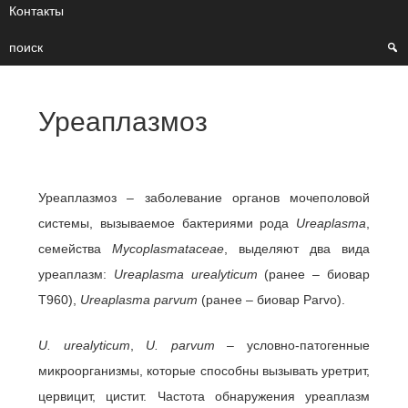
Контакты
поиск
Уреаплазмоз
Уреаплазмоз – заболевание органов мочеполовой
системы, вызываемое бактериями рода
Ureaplasma
,
семейства
Mycoplasmataceae
, выделяют два вида
уреаплазм:
Ureaplasma urealyticum
(ранее – биовар
Т960),
Ureaplasma parvum
(ранее – биовар Parvo).
U. urealyticum
,
U. parvum
– условно-патогенные
микроорганизмы, которые способны вызывать уретрит,
цервицит, цистит. Частота обнаружения уреаплазм