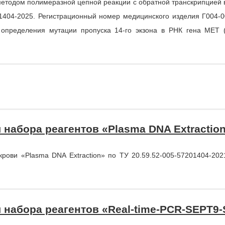
 методом полимеразной цепной реакции c обратной транскрипцией 
404-2025. Регистрационный номер медицинского изделия Г004-0
о определения мутации пропуска 14-го экзона в РНК гена МЕТ
набора реагентов «Plasma DNA Extractio
рови «Plasma DNA Extraction» по ТУ 20.59.52-005-57201404-202
 набора реагентов «Real-time-PCR-SEPT9