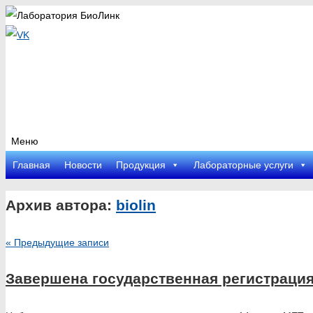
Меню
Перейти
Главная
Новости
Продукция
Лабораторные услуги
к
содержимому
Архив автора:
biolin
«
Предыдущие записи
Завершена государственная регистрация