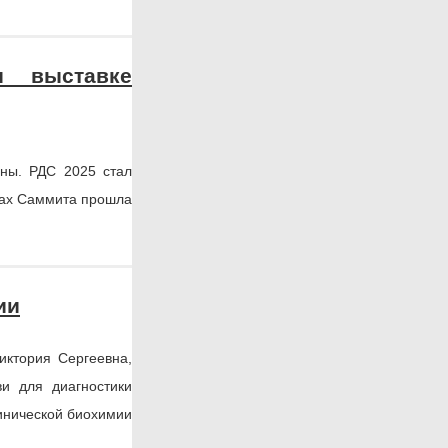
и выставке
ны. РДС 2025 стал
мках Саммита прошла
ии
иктория Сергеевна,
ви для диагностики
линической биохимии