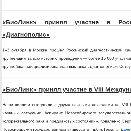
«БиоЛинк» принял участие в Росс
«Диагнополис»
1–3 октября в Москве прошёл Российский диагностический с
крупнейшим за всю историю проведения — более 15 000 участник
крупнейшая специализированная выставка «Диагнополис». Сот
«БиоЛинк» принял участие в VIII Между
Наши коллеги выступили с двумя важными докладами на VIII
научный сотрудник. Аспирант Новосибирского государственн
колоректального рака и предраковых состояний». Коваленко Сер
Новосибирский государственный университет, д.б.н.Тема: …
Дал