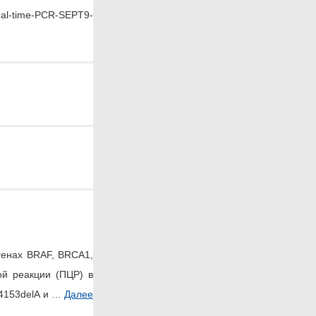
al-time-PCR-SEPT9-
генах BRAF, BRCA1,
й реакции (ПЦР) в
-4153delA и …
Далее