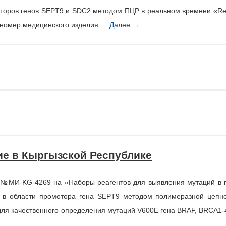
оторов генов SEPT9 и SDC2 методом ПЦР в реальном времени «Re
й номер медицинского изделия …
Далее
→
ие в Кыргызской Республике
 №МИ-KG-4269 на «Наборы реагентов для выявления мутаций в 
в области промотора гена SEPT9 методом полимеразной цепно
для качественного определения мутаций V600E гена BRAF, BRCA1