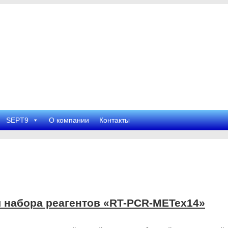
SEPT9
О компании
Контакты
 набора реагентов «RT-PCR-METex14»