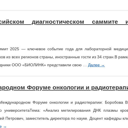
ийском диагностическом саммите 
аммит 2025 — ключевое событие года для лабораторной медици
ов из всех регионов страны, иностранные гости из 34 стран.В ра
рудники ООО «БИОЛИНК» представили свою …
Далее
→
народном Форуме онкологии и радиотерап
 Международном Форуме онкологии и радиотерапии: Боробова В
ого университетаТема: «Анализ метилирования ДНК плазмы кро
гей Петрович, заместитель директора по науке. Доцент кафедры к
ее
→