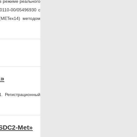
в режиме реального
0110-00/05496930 с
 (METex14) методом
n»
1. Регистрационный
-SDC2-Met»