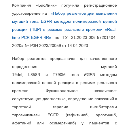
Компания «БиоЛинк» получила регистрационное
удостоверение на
«Набор реагентов для выявления
мутаций гена EGFR методом полимеразной цепной
реакции (ПЦР) в режиме реального времени «Real-
time-PCR-EGFR-
4R»
по ТУ 21.20.23-006-57201404-
2020» № РЗН 2023/20059 от 14.04.2023.
Набор реагентов предназначен для качественного
определения мутаций
19
del
,
L
858
R
и
T
790
M
гена
EGFR
методом
полимеразной цепной реакции в режиме реального
времени. Функциональное назначение:
сопутствующая диагностика, определение показаний к
таргетной терапии ингибиторами
тирозинкиназы
EGFR
(гефитиниб, эрлотиниб,
афатиниб или осимертиниб) у пациентов с