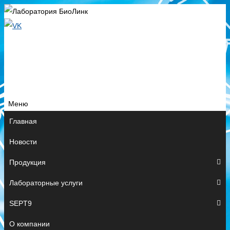
Меню
Перейти
Главная
к
Новости
содержимому
Продукция
Лабораторные услуги
SEPT9
О компании